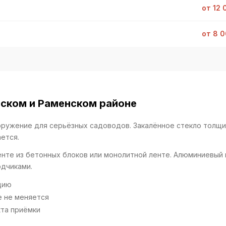
от 12 
от 8 0
ском и Раменском районе
оружение для серьёзных садоводов. Закалённое стекло толщи
ется.
нте из бетонных блоков или монолитной ленте. Алюминиевый 
одчиками.
цию
е не меняется
кта приёмки