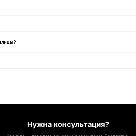
текло дороже поликарбоната, но служит десятилетиями.
оится града, безопасно при разбитии — рассыпается на безоп
плицы?
 отлично пропускает свет, не царапается. Выглядит эстетичн
дамент. Стеклянная теплица тяжёлая и требует надёжного ос
ккуратной установки.
Нужна консультация?