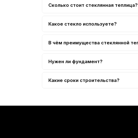
Сколько стоит стеклянная теплица?
От 120 000 рублей за теплицу 3x4 м. С
Какое стекло используете?
Закалённое стекло толщиной 4 мм. Не б
В чём преимущества стеклянной те
Прозрачность не снижается со временем,
Нужен ли фундамент?
Да, нужен ленточный или кирпичный фун
Какие сроки строительства?
3–5 дней. Стеклянная теплица требует а