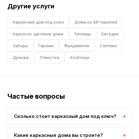
Другие услуги
Каркасный дом под ключ
Дома из SIP-панелей
Каркасно-щитовые дома
Теплицы
Беседки
Заборы
Гаражи
Фундаменты
Септики
Дренаж
Отмостка
Хозблоки
Частые вопросы
Сколько стоит каркасный дом под ключ?
Цены начинаются от 1 200 000 рублей за дом 6x6
м. Стоимость зависит от площади, комплектации
Какие каркасные дома вы строите?