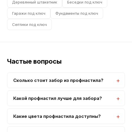
Деревянный штакетник
Беседки под ключ
Гаражи под ключ
Фундаменты под ключ
Септики под ключ
Частые вопросы
Сколько стоит забор из профнастила?
От 1 200 рублей за погонный метр с установкой.
Самый бюджетный вариант глухого забора.
Какой профнастил лучше для забора?
Рекомендуем марку С8 или С20 с двусторонним
полимерным покрытием. Толщина 0,4–0,5 мм —
Какие цвета профнастила доступны?
оптимально для забора.
Более 30 цветов по RAL. Популярные: шоколад,